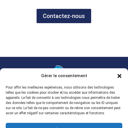
Contactez-nous
Gérer le consentement
Grossiste multimarque en ligne.
Pour offrir les meilleures expériences, nous utilisons des technologies
telles que les cookies pour stocker et/ou accéder aux informations des
Spécialisé en fontaines de nettoyage et dégraissage
appareils. Le fait de consentir à ces technologies nous permettra de traiter
professionnelles.
des données telles que le comportement de navigation ou les ID uniques
Appelez-nous au 02 40 37 94 39
sur ce site. Le fait de ne pas consentir ou de retirer son consentement peut
avoir un effet négatif sur certaines caractéristiques et fonctions.
contact@arsilom.com

Immeuble SKYLINE, 22, Mail Pablo Picasso
