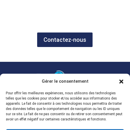
Contactez-nous
Gérer le consentement
Grossiste multimarque en ligne.
Pour offrir les meilleures expériences, nous utilisons des technologies
telles que les cookies pour stocker et/ou accéder aux informations des
Spécialisé en fontaines de nettoyage et dégraissage
appareils. Le fait de consentir à ces technologies nous permettra de traiter
professionnelles.
des données telles que le comportement de navigation ou les ID uniques
Appelez-nous au 02 40 37 94 39
sur ce site. Le fait de ne pas consentir ou de retirer son consentement peut
avoir un effet négatif sur certaines caractéristiques et fonctions.
contact@arsilom.com

Immeuble SKYLINE, 22, Mail Pablo Picasso