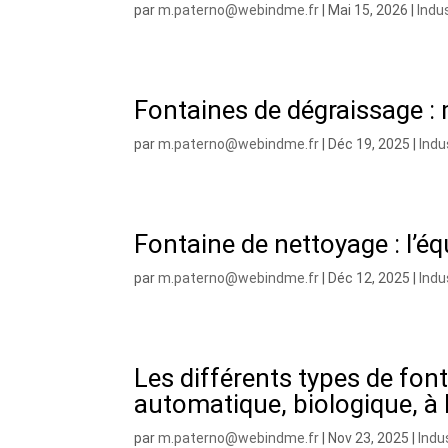
par
m.paterno@webindme.fr
|
Mai 15, 2026
|
Indu
Fontaines de dégraissage :
par
m.paterno@webindme.fr
|
Déc 19, 2025
|
Indu
Fontaine de nettoyage : l’éq
par
m.paterno@webindme.fr
|
Déc 12, 2025
|
Indu
Les différents types de fon
automatique, biologique, à
par
m.paterno@webindme.fr
|
Nov 23, 2025
|
Indu