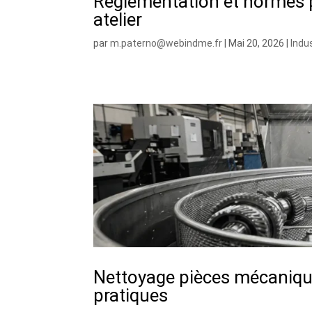
Réglementation et normes p
atelier
par
m.paterno@webindme.fr
|
Mai 20, 2026
|
Indu
Nettoyage pièces mécanique
pratiques