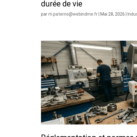
durée de vie
par
m.paterno@webindme.fr
|
Mai 28, 2026
|
Indu