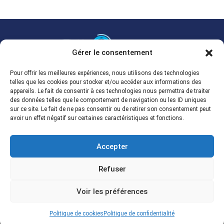
Gérer le consentement
Grossiste multimarque en ligne.
Pour offrir les meilleures expériences, nous utilisons des technologies
telles que les cookies pour stocker et/ou accéder aux informations des
Spécialisé en fontaines de nettoyage et dégraissage
appareils. Le fait de consentir à ces technologies nous permettra de traiter
professionnelles.
des données telles que le comportement de navigation ou les ID uniques
Appelez-nous au 02 40 37 94 39
sur ce site. Le fait de ne pas consentir ou de retirer son consentement peut
avoir un effet négatif sur certaines caractéristiques et fonctions.
contact@arsilom.com

Immeuble SKYLINE, 22, Mail Pablo Picasso

Accepter
44000 NANTES
Marque déposée

Refuser
Voir les préférences
Arsilom © 2025
– Tous droits réservés |
Mentions
légales
|
Politique de confidentialité
| Site web crée par
Politique de cookies
Politique de confidentialité
l'agence digitale
Webindme