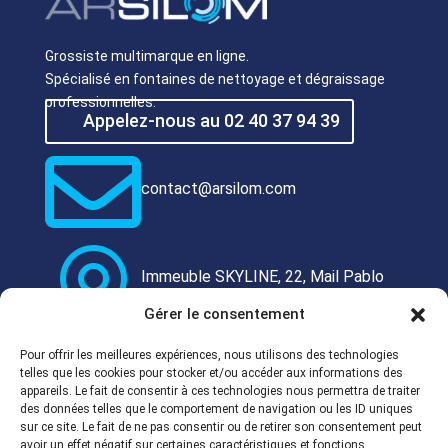
Grossiste multimarque en ligne.
Spécialisé en fontaines de nettoyage et dégraissage
professionnelles.
Appelez-nous au 02 40 37 94 39

contact@arsilom.com

Immeuble SKYLINE, 22, Mail Pablo
Picasso 44000 NANTES
Gérer le consentement

Pour offrir les meilleures expériences, nous utilisons des technologies
telles que les cookies pour stocker et/ou accéder aux informations des
Marque déposée
appareils. Le fait de consentir à ces technologies nous permettra de traiter
des données telles que le comportement de navigation ou les ID uniques
sur ce site. Le fait de ne pas consentir ou de retirer son consentement peut
avoir un effet négatif sur certaines caractéristiques et fonctions.